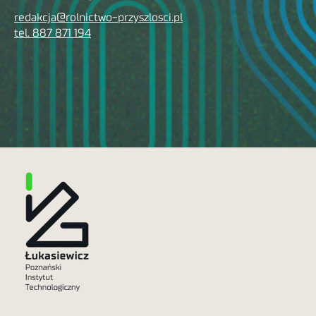
redakcja@rolnictwo-przyszlosci.pl
tel. 887 871 194