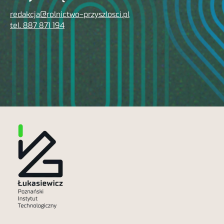
redakcja@rolnictwo-przyszlosci.pl
tel. 887 871 194