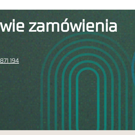
awie zamówienia
 871 194