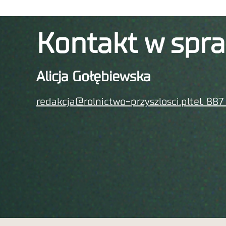
Kontakt w spr
Alicja Gołębiewska
redakcja@rolnictwo-przyszlosci.pl
tel. 887