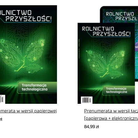
merata w wersji papierowej
Prenumerata w wersji łąc
(papierowa + elektroniczn
zł
84,99
zł