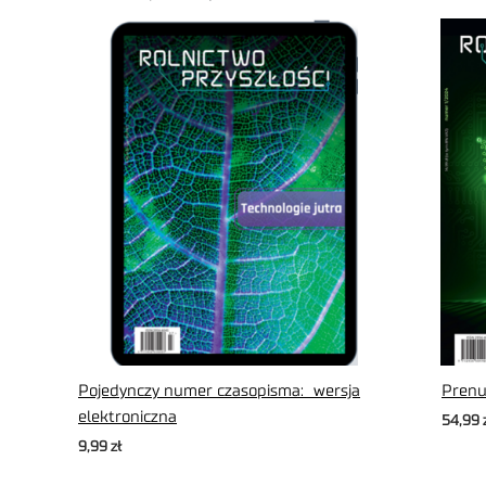
Pojedynczy numer czasopisma: wersja
Prenu
elektroniczna
54,99
9,99
zł