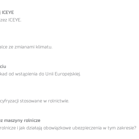
j ICEYE
zez ICEYE.
alce ze zmianami klimatu.
ciu
kad od wstąpienia do Unii Europejskiej.
cyfryzacji stosowane w rolnictwie.
z maszyny rolnicze
lnicze i jak działają obowiązkowe ubezpieczenia w tym zakresie?