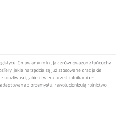
ogistyce. Omawiamy m.in., jak zrównoważone łańcuchy
fery, jakie narzędzia są już stosowane oraz jakie
 możliwości, jakie otwiera przed rolnikami e-
aadaptowane z przemysłu, rewolucjonizują rolnictwo.