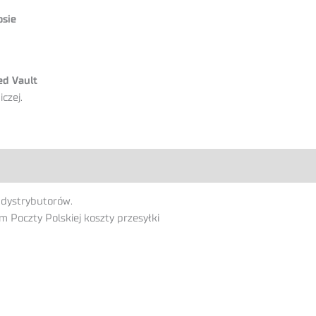
osie
ed Vault
czej.
 dystrybutorów.
Poczty Polskiej koszty przesyłki