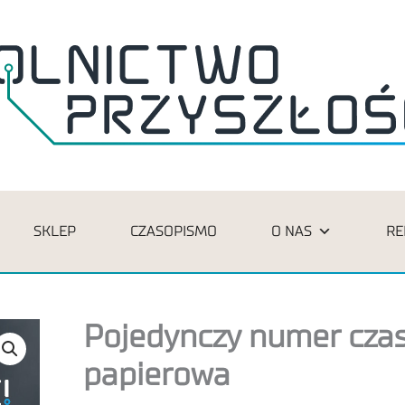
SKLEP
CZASOPISMO
O NAS
RE
ilość
Pojedynczy numer czas
Pojedynczy
papierowa
numer
czasopisma: