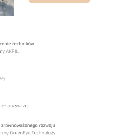
łcenie techników
my AKPIL.
ej.
no-spożywczej.
ie zrównoważonego rozwoju
irmę GreenEye Technology.