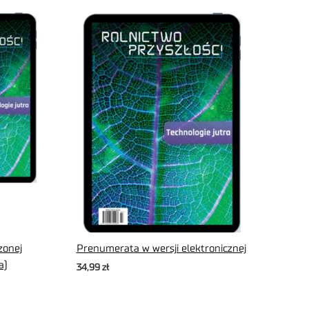
zonej
Prenumerata w wersji elektronicznej
a)
34,99
zł