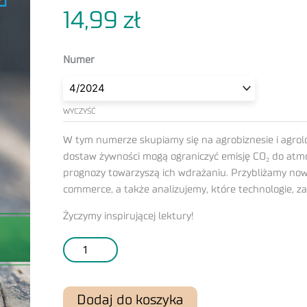
wersja
14,99
zł
papierowa
Numer
WYCZYŚĆ
W tym numerze skupiamy się na agrobiznesie i agrol
dostaw żywności mogą ograniczyć emisję CO₂ do atmos
prognozy towarzyszą ich wdrażaniu. Przybliżamy nowe
commerce, a także analizujemy, które technologie, z
Życzymy inspirującej lektury!
Dodaj do koszyka